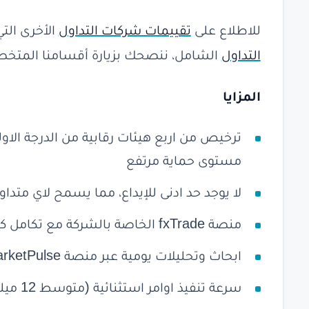
للاطلاع على
تقييمات شركات التداول
الأخرى الت
التداول
الشامل، ننصحك بزيارة أقسامنا المتخصص
المزايا
مستوى حماية مرتفع
لا يوجد حد ادنى للإيداع، مما يسمح لاي متداو
منصة fxTrade الخاصة بالشركة مع تكامل كامل مع TradingView
ابحاث وتحليلات يومية عبر منصة MarketPulse بمستوى مؤسسي
سرعة تنفيذ اوامر استثنائية (متوسط 12 ميلي ثانية) بدون اعادة تسعير