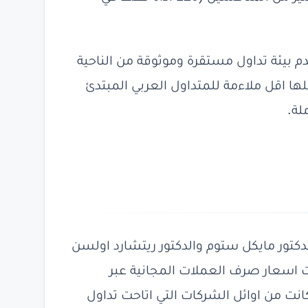
ل تجربتنا المباشرة، وجدنا ان OANDA تقدم بيئة تداول مستقرة وموثوقة من الناحية
لها اقل ملاءمة للمتداول العربي المبتدئ
لة.
OA في عام 1996 على يد الدكتور مايكل ستوم والدكتور ريتشارد اولسن
ات اسعار صرف العملات المجانية عبر
 كانت من اوائل الشركات التي اتاحت تداول