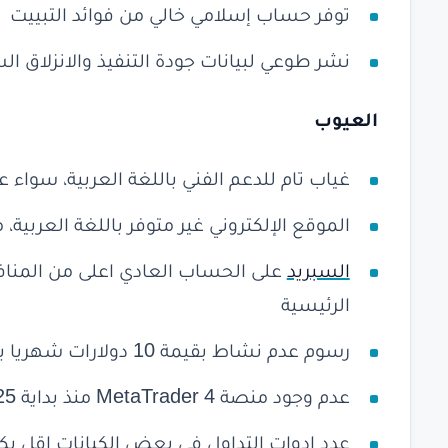
توفر حساب إسلامي خالي من فوائد التبييت
نشر طوعي لبيانات جودة التنفيذ والانزلاق ا
العيوب
غياب تام للدعم الفني باللغة العربية، سواء عبر
الموقع الإلكتروني غير متوفر باللغة العربية،
السبريد
الرئيسية
رسوم عدم نشاط بقيمة 10 دولارات شهريا بعد 12 شهرا بدون تداول
عدم وجود منصة MetaTrader 4 منذ بداية 2025، والاكتفاء بـ MT5 وfxTrade