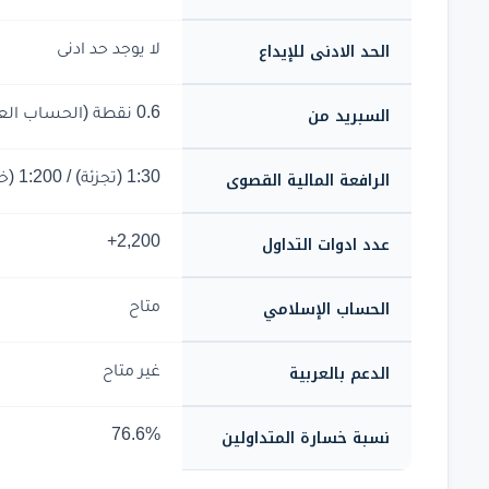
الحد الادنى للإيداع
لا يوجد حد ادنى
السبريد من
0.6 نقطة (الحساب العادي) / 0.1 نقطة (حساب Core)
الرافعة المالية القصوى
1:30 (تجزئة) / 1:200 (خارج اوروبا)
عدد ادوات التداول
2,200+
الحساب الإسلامي
متاح
الدعم بالعربية
غير متاح
نسبة خسارة المتداولين
76.6%