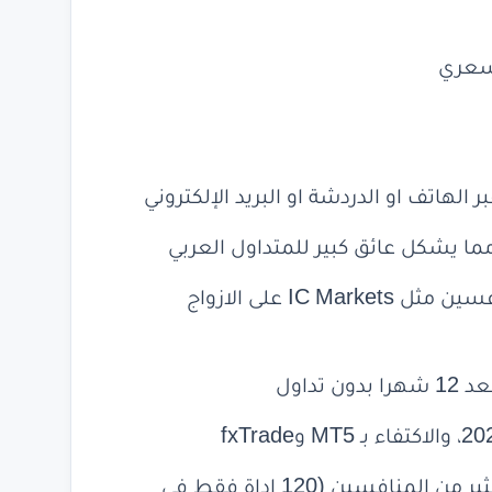
لسعري
 الهاتف او الدردشة او البريد الإلكتروني
 مما يشكل عائق كبير للمتداول العربي
على الحساب العادي اعلى من المنافسين مثل IC Markets على الازواج
عدد ادوات التداول في بعض الكيانات اقل بكثير من المنافسين (120 اداة فقط في