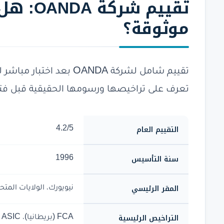
تقييم
شركة A
موثوقة؟
تقييم شامل لشركة OANDA ب
تعرف على تراخيصها ورسومها الحقيقية قبل ف
التقييم العام
4.2/5
سنة التأسيس
1996
المقر الرئيسي
نيويورك، الولايات المتح
التراخيص الرئيسية
FCA (بريطانيا)، ASIC (استراليا)، CFTC/NFA (أمريكا)، CIRO (كندا)