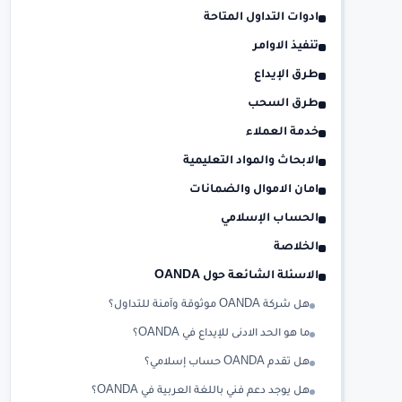
ادوات التداول المتاحة
تنفيذ الاوامر
طرق الإيداع
طرق السحب
خدمة العملاء
الابحاث والمواد التعليمية
امان الاموال والضمانات
الحساب الإسلامي
الخلاصة
الاسئلة الشائعة حول OANDA
هل شركة OANDA موثوقة وآمنة للتداول؟
ما هو الحد الادنى للإيداع في OANDA؟
هل تقدم OANDA حساب إسلامي؟
هل يوجد دعم فني باللغة العربية في OANDA؟