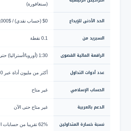
التراخيص الرئيسية
(سنغافورة)
الحد الأدنى للإيداع
$0 (حساب نقدي) / $2,000 (حساب هامش)
السبريد من
0.1 نقطة
الرافعة المالية القصوى
1:30 (أوروبا/أستراليا) حتى 1:50 (حسب الولاية القضائية)
عدد أدوات التداول
أكثر من مليون أداة عبر 160+ سوق
الحساب الإسلامي
غير متاح
الدعم بالعربية
غير متاح حتى الآن
نسبة خسارة المتداولين
62% تقريبا من حسابات التجزئة تخسر عند تداول العقود مقابل الفروقات