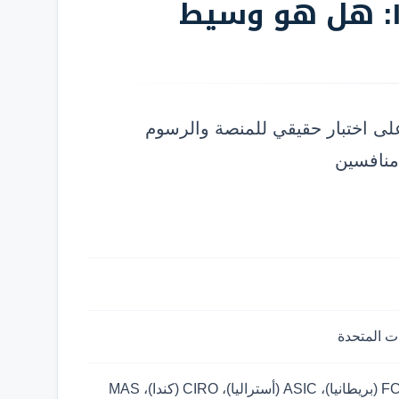
Interactive Brokers: هل هو وسيط
لشركة Interactive Brokers بناء على اختبار حقيقي للمنصة والرسوم
منافسين
ات المتحدة
SEC/FINRA (أمريكا)، FCA (بريطانيا)، ASIC (أستراليا)، CIRO (كندا)، MAS