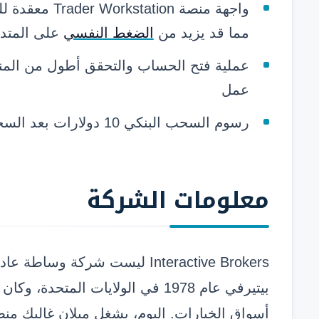
واجهة منصة tion
مما قد يزيد من
الضغط النفسي
على المتدا
عمل
رسوم السحب البنكي 10 دولارات بعد السحب المجاني الأول شهريا
معلومات
الشركة
Interactive Brokers ليست شركة 
بيتيرفي عام 1978 في الولايات المت
أسواق الخيارات. اليوم، يشغل ميلان غاليك منص