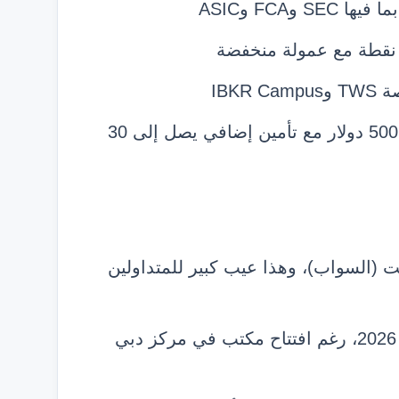
وFCA وASIC
IBK
حماية قوية للأموال تشمل SIPC حتى 500,000 دولار مع تأمين إضافي يصل إلى 30
ت (السواب)، وهذا عيب كبير للمتداولين
لا يوجد دعم فني باللغة العربية حتى مارس 2026، رغم افتتاح مكتب في مركز دبي