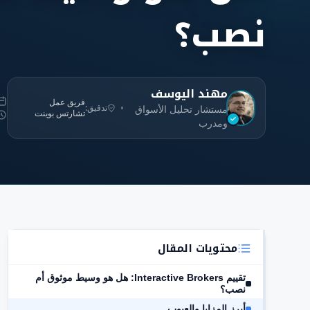
نصب؟
مهند اليوسف
فريق عمل
تدقيق:
مستشار تحليل الأسواق
تشارتس بوينت
ومدرب
محتويات المقال
تقييم Interactive Brokers: هل هو وسيط موثوق أم
نصب؟
أبرز المزايا والعيوب