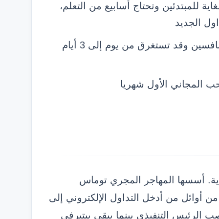
Trader Worksta معقدة للغاية للمبتدئين وتحتاج أسابيع من التعلم،
ول الجديد
عملية فتح الحساب والتحقق أطول من المنافسين وقد تستغرق من يوم إلى 3 أيام
وساطة عادية. أسسها المهاجر المجري توماس
حدة، وكان من أوائل من أدخل التداول الإلكتروني إلى
ب الرئيس التنفيذي بينما يبقى بيتيرفي