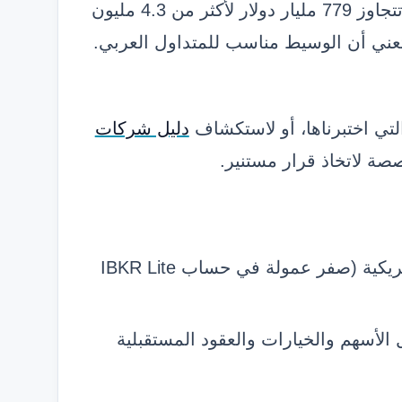
ناسداك تحت الرمز IBKR، وتدير أصول عملاء تتجاوز 779 مليار دولار لأكثر من 4.3 مليون
تعني أن الوسيط مناسب للمتداول العربي.
لتي اختبرناها، أو لاستكشاف
دليل شركات
صة لاتخاذ قرار مستنير.
أدنى عمولات في الصناعة على الأسهم الأمريكية (صفر عمولة في حساب IBKR Lite
ا عالميا تشمل الأسهم والخيارات والعقود المستقبلية