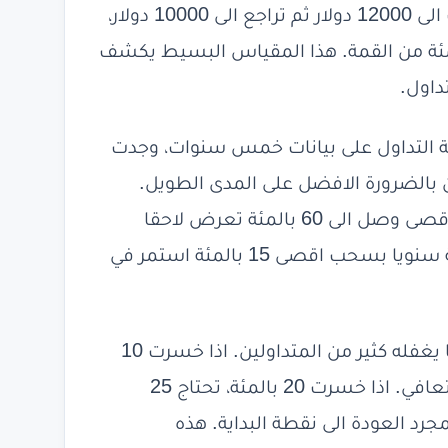
الحساب واي قيمة ادنى لاحقة. اذا وصل حسابك الى 12000 دولار ثم تراجع الى 10000 دولار،
حب يبلغ 2000 دولار اي حوالي 16.7 بالمئة من القمة. هذا المقياس البسيط يكشف
داول.
مة التداول على بيانات خمس سنوات، وجدت
ن بالضرورة الافضل على المدى الطويل.
النظام الذي حقق 80 بالمئة سنويا لكن بسحب اقصى وصل الى 60 بالمئة تعرض لاحقا
لخسارة كارثية. بينما النظام الذي حقق 25 بالمئة سنويا بسحب اقصى 15 بالمئة استمر في
العلاقة بين السحب والتعافي غير خطية وهذا ما يغفله كثير من المتداولين. اذا خسرت 10
بالمئة من حسابك، تحتاج الى ربح 11.1 بالمئة للتعافي. اذا خسرت 20 بالمئة، تحتاج 25
 50 بالمئة، تحتاج 100 بالمئة لمجرد العودة الى نقطة البداية. هذه