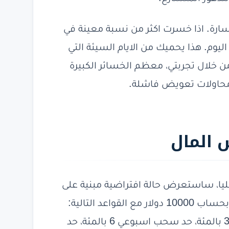
سارة. اذا خسرت اكثر من نسبة معينة في
ول لبقية اليوم. هذا يحميك من الايام السيئة التي
ن خلال تجربتي، معظم الخسائر الكبيرة
محاولات تعويض فاشلة.
 المال
يا، ساستعرض حالة افتراضية مبنية على
انماط راقبتها في حسابات حقيقية. متداول يبدا بحساب 10000 دولار مع القواعد التالية:
مخاطرة 1.5 بالمئة لكل صفقة، حد سحب يومي 3 بالمئة، حد سحب اسبوعي 6 بالمئة، حد