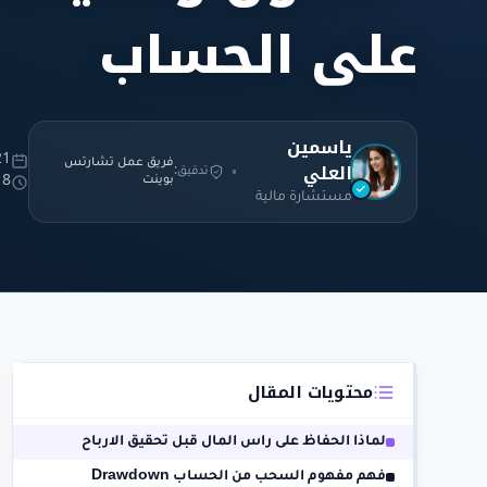
على الحساب
ياسمين
21 يناير 
العلي
فريق عمل تشارتس
تدقيق:
بوينت
18 دقا
مستشارة مالية
محتويات المقال
لماذا الحفاظ على راس المال قبل تحقيق الارباح
فهم مفهوم السحب من الحساب Drawdown