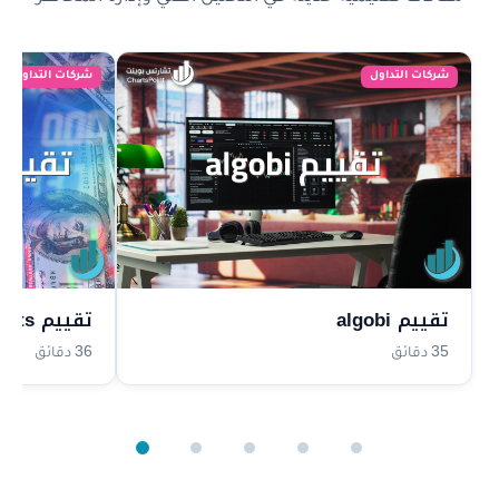
شركات التداول
شركات التداول
تقييم algobi
تقييم highmarkets
35 دقائق
36 دقائق