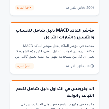
بالضرورة سهولة الاستخدام الصحيح. من خلال تجربتي
20 دقائق للقراءة
اقرأ المزيد
في اختبار هذا المؤشر على بيانات 12 شهرا من الشموع
اليومية لاسهم متنوعة، لاحظت ان كثيرا من المتداولين
يخلطون بين مفهوم الزخم كظاهرة [&hellip;]
مؤشر الماكد MACD دليل شامل للحساب
والتفسير واشارات التداول
مقدمة في مؤشر الماكد يحتل مؤشر الماكد MACD
مكانة بارزة بين ادوات التحليل الفني، لكن هذه الشهرة لا
تعني ان كل من يستخدمه يفهم الية عمله بعمق كاف. من
خلال تجربتي في مراجعة مئات الرسوم البيانية على مدار
20 دقائق للقراءة
اقرأ المزيد
سنوات، لاحظت ان كثيرا من المتداولين يعاملون هذا
المؤشر كصندوق اسود يعطي اشارات جاهزة للتنفيذ، دون
ادراك [&hellip;]
الدايفرجنس في التداول دليل شامل لفهم
التباعد وانواعه
مقدمة في مفهوم الدايفرجنس يمثل الدايفرجنس في