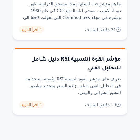
ما هو مؤشر قناة السلع ولماذا يستحق الدراسة طور
دونالد لامبرت مؤشر قناة السلع CCI في عام 1980
ونشره في مجلة Commodities التي تحولت لاحقا الى
Futures Magazine. رغم ان الاسم يشير الى السلع، الا
21 دقائق للقراءة
اقرأ المزيد
ان المؤشر يستخدم اليوم على نطاق واسع في جميع
الاسواق المالية من الاسهم الى العملات الرقمية. الفكرة
الاساسية للمؤشر هي [&hellip;]
مؤشر القوة النسبية RSI دليل شامل
للتحليل الفني
تعرف على مؤشر القوة النسبية RSI وكيفية استخدامه
في التحليل الفني لقياس زخم السعر وتحديد مناطق
التشبع الشرائي والبيعي.
19 دقائق للقراءة
اقرأ المزيد