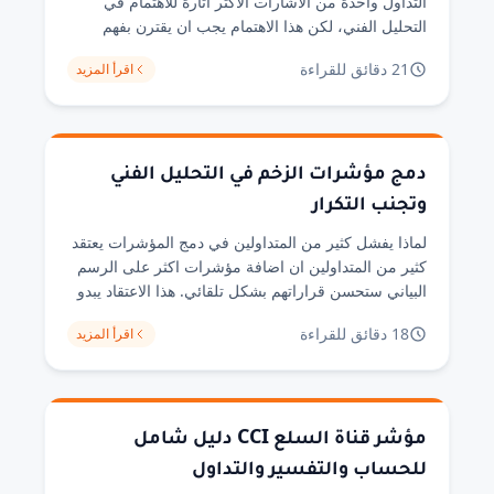
التداول واحدة من الاشارات الاكثر اثارة للاهتمام في
التحليل الفني، لكن هذا الاهتمام يجب ان يقترن بفهم
واقعي لحدود هذه الاشارة وظروف نجاحها. التباعد
21 دقائق للقراءة
اقرأ المزيد
ببساطة هو حالة يتحرك فيها السعر في اتجاه بينما يتحرك
المؤشر الفني في الاتجاه المعاكس. هذا التناقض قد يشير
الى ضعف في الزخم الحالي [&hellip;]
دمج مؤشرات الزخم في التحليل الفني
وتجنب التكرار
لماذا يفشل كثير من المتداولين في دمج المؤشرات يعتقد
كثير من المتداولين ان اضافة مؤشرات اكثر على الرسم
البياني ستحسن قراراتهم بشكل تلقائي. هذا الاعتقاد يبدو
منطقيا للوهلة الاولى، لكن الواقع العملي يروي قصة
18 دقائق للقراءة
اقرأ المزيد
مختلفة تماما. من خلال تجربتي في مراجعة انظمة تداول
متعددة على مدار ثمانية عشر شهرا، لاحظت ان
المتداولين الذين يستخدمون خمسة [&hellip;]
مؤشر قناة السلع CCI دليل شامل
للحساب والتفسير والتداول