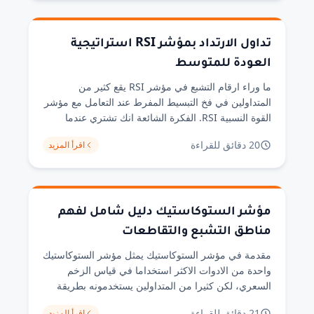
تؤدي الى النتائج المتوقعة عند [&hellip;]
تداول الارتداد بمؤشر RSI استراتيجية
العودة للمتوسط
ما وراء ارقام التشبع في مؤشر RSI يقع كثير من
المتداولين في فخ التبسيط المفرط عند التعامل مع مؤشر
القوة النسبية RSI. الفكرة الشائعة انك تشتري عندما
ينخفض المؤشر تحت 30 وتبيع عندما يرتفع فوق 70 تبدو
20 دقائق للقراءة
اقرأ المزيد
منطقية على السطح، لكنها في الواقع وصفة لسلسلة من
الخسائر. من خلال تجربتي في اختبار هذه القاعدة
البسيطة [&hellip;]
مؤشر الستوكاستيك دليل شامل لفهم
مناطق التشبع والتقاطعات
مقدمة في مؤشر الستوكاستيك يمثل مؤشر الستوكاستيك
واحدة من الادوات الاكثر استخداما في قياس الزخم
السعري، لكن كثيرا من المتداولين يستخدمونه بطريقة
سطحية تقتصر على مراقبة مستويات 80 و20 دون فهم
21 دقائق للقراءة
اقرأ المزيد