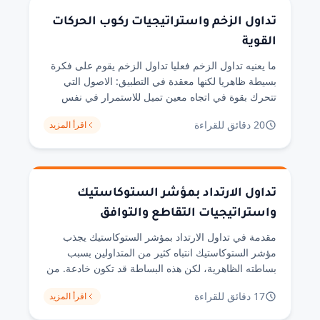
تداول الزخم واستراتيجيات ركوب الحركات
القوية
ما يعنيه تداول الزخم فعليا تداول الزخم يقوم على فكرة
بسيطة ظاهريا لكنها معقدة في التطبيق: الاصول التي
تتحرك بقوة في اتجاه معين تميل للاستمرار في نفس
الاتجاه لفترة من الوقت. هذه الملاحظة السلوكية موثقة
20 دقائق للقراءة
اقرأ المزيد
في الادبيات الاكاديمية منذ عقود، لكنها لا تعني ان كل
حركة قوية ستستمر، ولا ان تحديد بداية الزخم ونهايته امر
[&hellip;]
تداول الارتداد بمؤشر الستوكاستيك
واستراتيجيات التقاطع والتوافق
مقدمة في تداول الارتداد بمؤشر الستوكاستيك يجذب
مؤشر الستوكاستيك انتباه كثير من المتداولين بسبب
بساطته الظاهرية، لكن هذه البساطة قد تكون خادعة. من
خلال تجربتي في اختبار هذا المؤشر على بيانات ثمانية
17 دقائق للقراءة
اقرأ المزيد
اشهر من الشموع اليومية لاسهم متنوعة، وجدت ان نسبة
كبيرة من الاشارات التي تبدو واضحة على الشارت لا