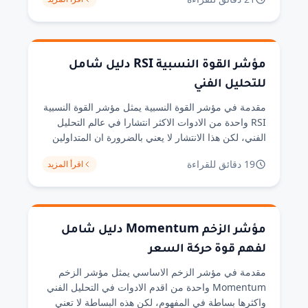
حقيقي لما يقيسه المؤشر او السياق الذي ينجح فيه. من
خلال تجربتي في تحليل مئات الرسوم البيانية على اطر
زمنية مختلفة، لاحظت ان الفهم [&hellip;]
مؤشر القوة النسبية RSI دليل شامل
للتحليل الفني
مقدمة في مؤشر القوة النسبية يمثل مؤشر القوة النسبية
RSI واحدة من الادوات الاكثر انتشارا في عالم التحليل
الفني، لكن هذا الانتشار لا يعني بالضرورة ان المتداولين
يستخدمونه بشكل صحيح. من خلال تجربتي في مراجعة
19 دقائق للقراءة
اقرأ المزيد
مئات الرسوم البيانية، لاحظت ان كثيرا من المتداولين
يعتمدون على هذا المؤشر بطريقة سطحية، حيث يكتفون
بمراقبة مستويات 70 و30 [&hellip;]
مؤشر الزخم Momentum دليل شامل
لفهم قوة حركة السعر
مقدمة في مؤشر الزخم الاساسي يمثل مؤشر الزخم
Momentum واحدة من اقدم الادوات في التحليل الفني
واكثرها بساطة في المفهوم، لكن هذه البساطة لا تعني