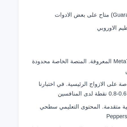
يم الاوروبي
لا تدعم منصات MetaTrader 4 او MetaTrader 5 المعروفة. المنصة الخاصة محدودة
 على الازواج الرئيسية. في اختبارنا
قية متقدمة. المحتوى التعليمي سطحي