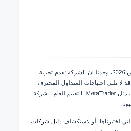
عند تجربتنا لمنصة Plus500 خلال فبراير ومارس 2026، وجدنا ان الشركة تقدم تجربة
د لا تلبي احتياجات المتداول المحترف
الذي يبحث عن ادوات تحليل متقدمة او منصات مثل MetaTrader. التقييم العام للشركة
لتي اختبرناها، أو لاستكشاف
دليل شركات