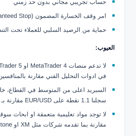
حساب تجريبي مجاني بدون حد زمني
امر وقف الخسارة المضمون (Guaranteed Stop) متاح على بعض الادوات
حماية من الرصيد السلبي للعملاء تحت التنظ
العيوب:
في ادوات التحليل الفني مقارنة بالمنافسين
السبريد اعلى من المتوسط في القطاع، خاصة
سجلنا 1.1 نقطة على EUR/USD مقارنة بـ 0.6-0.8 نقطة لدى المنافسين
لا توجد مواد تعليمية متعمقة او ابحاث سو
مقارنة بما تقدمه شركات مثل XM او Pepperstone