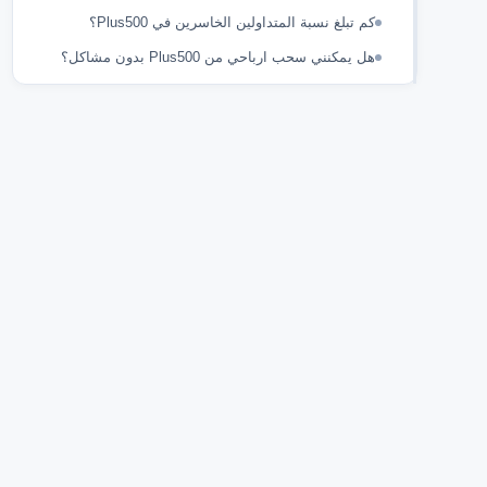
كم تبلغ نسبة المتداولين الخاسرين في Plus500؟
هل يمكنني سحب ارباحي من Plus500 بدون مشاكل؟