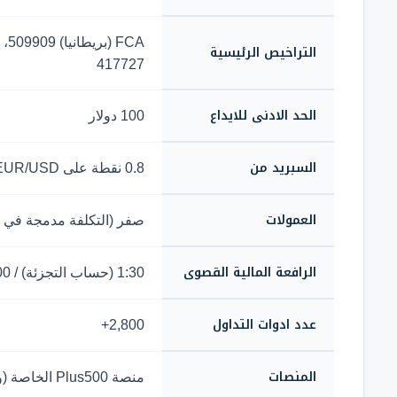
التراخيص الرئيسية
417727
الحد الادنى للايداع
100 دولار
السبريد من
0.8 نقطة على EUR/USD
العمولات
صفر (التكلفة مدمجة في ا
الرافعة المالية القصوى
1:30 (حساب التجزئة) / 1:300 (حساب احترافي)
عدد ادوات التداول
2,800+
المنصات
منصة Plus500 الخاصة (ويب + موبايل)