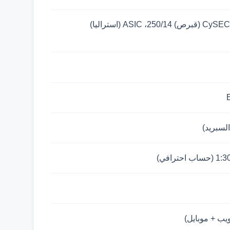
FCA (بريطانيا) 509909، CySEC (قبرص) 250/14، ASIC (استراليا)
لسبريد)