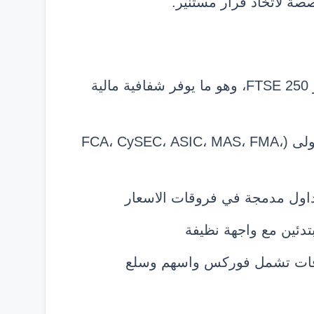
صة لاتخاذ قرار مستنير.
شركة مدرجة في بورصة لندن ضمن مؤشر FTSE 250، وهو ما يوفر شفافية مالية
تنظيم من ست هيئات رقابية من الدرجة الاولى (FCA، CySEC، ASIC، MAS، FMA،
داول مدمجة في فروقات الاسعار
دئين مع واجهة نظيفة
قود الفروقات تشمل فوركس واسهم وسلع