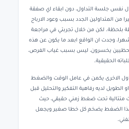
ل نفس جلسة التداول، دون ابقاء اي صفقة
را من المتداولين الجدد بسبب وعود الارباح
ظة بلحظة. لكن من خلال تجربتي في مراجعة
ء عشرات المتداولين اللحظيين على مدار 18 شهرا، وجدت ان الواقع ابعد ما يكون عن هذه
ن اللحظيين يخسرون، ليس بسبب غياب الفرص،
ته الحقيقية.
داول الاخرى يكمن في عامل الوقت والضغط
الطويل لديه رفاهية التفكير والتحليل قبل
ارات متتالية تحت ضغط زمني حقيقي، حيث
. هذا الضغط يضخم كل خطا صغير ويجعل
فني.