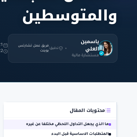
والمتوسطين
ياسمين
21 يناير 
العلي
فريق عمل تشارتس
تدقيق:
بوينت
22 دقا
مستشارة مالية
محتويات المقال
ما الذي يجعل التداول اللحظي مختلفا عن غيره
المتطلبات الاساسية قبل البدء