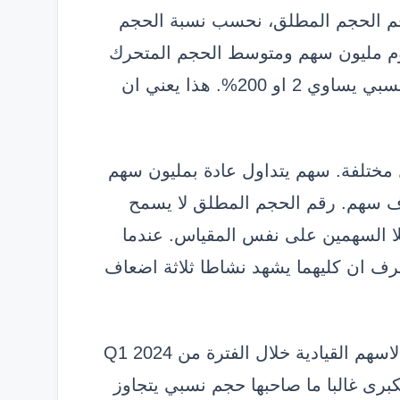
قم الحجم المطلق، نحسب نسبة الحجم
يوم مليون سهم ومتوسط الحجم المتحرك
لعشرين يوما هو 500 الف سهم، فان الحجم النسبي يساوي 2 او 200%. هذا يعني ان
مختلفة. سهم يتداول عادة بمليون سهم
اف سهم. رقم الحجم المطلق لا يسمح
لا السهمين على نفس المقياس. عندما
كلا السهمين، نعرف ان كليهما يشهد نشاطا ثلاثة اضعاف
عندما راجعت البيانات التاريخية لمجموعة من الاسهم القيادية خلال الفترة من Q1 2024
ية الكبرى غالبا ما صاحبها حجم نسبي يتجاوز